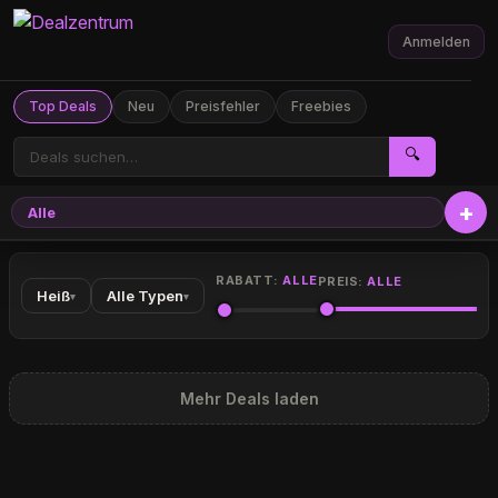
Anmelden
Top Deals
Neu
Preisfehler
Freebies
🔍
Alle
RABATT:
ALLE
PREIS:
ALLE
Heiß
Alle Typen
▾
▾
Mehr Deals laden