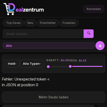
Anmelden
Top Deals
Neu
Preisfehler
Freebies
🔍
Alle
Elekt
RABATT:
ALLE
PREIS:
ALLE
Heiß
Alle Typen
▾
▾
Fehler: Unexpected token <
in JSON at position 0
Mehr Deals laden