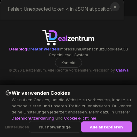
✕
Fehler: Unexpected token < in JSON at position 0
Dealblog
Creator werden
Impressum
Datenschutz
Cookies
AGB
Regeln
Level-System
Kontakt
© 2026 Dealzentrum. Alle Rechte vorbehalten. Precision by
Catava
🍪
Wir verwenden Cookies
Wir nutzen Cookies, um die Website zu verbessern, Inhalte zu
personalisieren und unseren Traffic zu analysieren. Du kannst
deine Einstellungen jederzeit anpassen. Mehr dazu in unserer
Datenschutzerklärung
und
Cookie-Richtlinie
.
Nur notwendige
Alle akzeptieren
Einstellungen