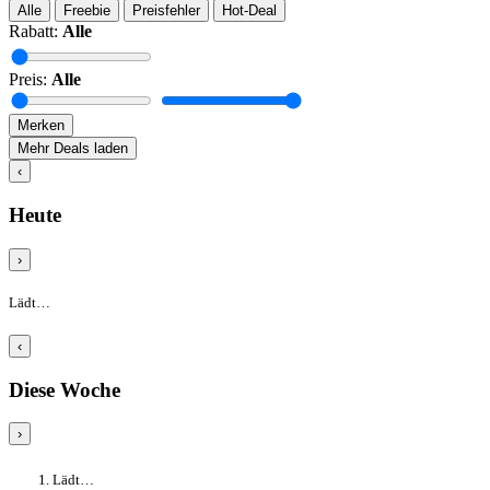
Alle
Freebie
Preisfehler
Hot-Deal
Rabatt:
Alle
Preis:
Alle
Merken
Mehr Deals laden
‹
Heute
›
Lädt…
‹
Diese Woche
›
Lädt…