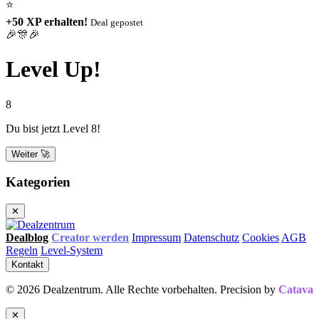
⭐
+50 XP erhalten!
Deal gepostet
🎉🎊🎉
Level Up!
8
Du bist jetzt Level 8!
Weiter 🚀
Kategorien
✕
Dealblog
Creator werden
Impressum
Datenschutz
Cookies
AGB
Regeln
Level-System
Kontakt
© 2026 Dealzentrum. Alle Rechte vorbehalten. Precision by
Catava
✕