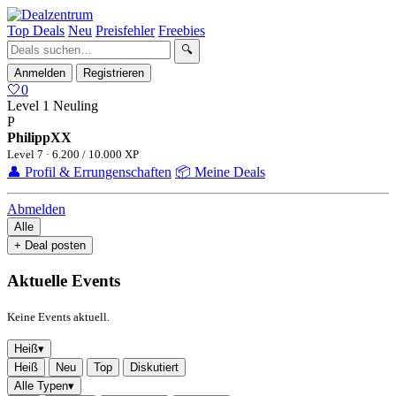
Top Deals
Neu
Preisfehler
Freebies
🔍
Anmelden
Registrieren
🤍
0
Level 1
Neuling
P
PhilippXX
Level 7 · 6.200 / 10.000 XP
👤 Profil & Errungenschaften
📦 Meine Deals
Abmelden
Alle
+ Deal posten
Aktuelle Events
Keine Events aktuell.
Heiß
▾
Heiß
Neu
Top
Diskutiert
Alle Typen
▾