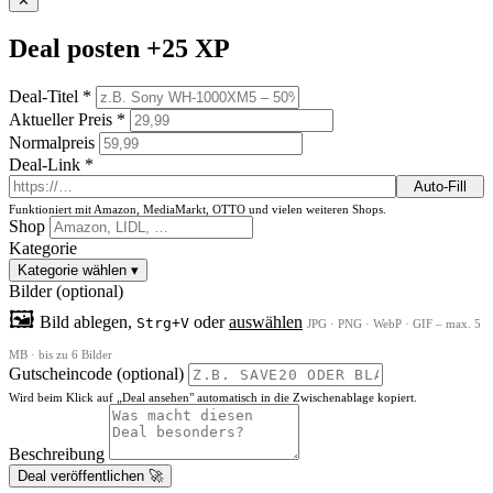
✕
Deal posten
+25 XP
Deal-Titel *
Aktueller Preis *
Normalpreis
Deal-Link *
Auto-Fill
Funktioniert mit Amazon, MediaMarkt, OTTO und vielen weiteren Shops.
Shop
Kategorie
Kategorie wählen
▾
Bilder (optional)
🖼
Bild ablegen,
oder
auswählen
Strg+V
JPG · PNG · WebP · GIF – max. 5
MB · bis zu 6 Bilder
Gutscheincode (optional)
Wird beim Klick auf „Deal ansehen" automatisch in die Zwischenablage kopiert.
Beschreibung
Deal veröffentlichen 🚀