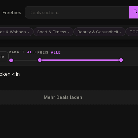
🔍
Freebies
alt & Wohnen
Sport & Fitness
Beauty & Gesundheit
TC
▾
▾
▾
RABATT:
ALLE
PREIS:
ALLE
en
▾
oken < in
Mehr Deals laden