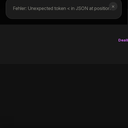
✕
Fehler: Unexpected token < in JSON at position 0
Deal