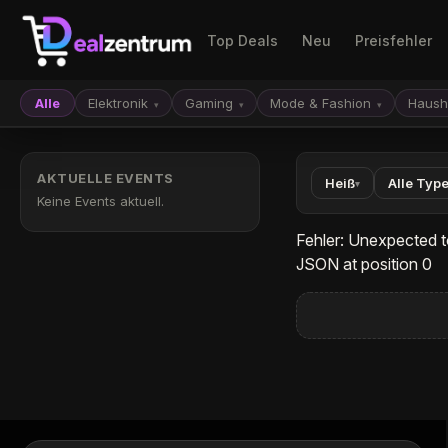
Top Deals
Neu
Preisfehler
Alle
Elektronik
Gaming
Mode & Fashion
Haush
▾
▾
▾
AKTUELLE EVENTS
Heiß
Alle Typ
▾
Keine Events aktuell.
Fehler: Unexpected t
JSON at position 0