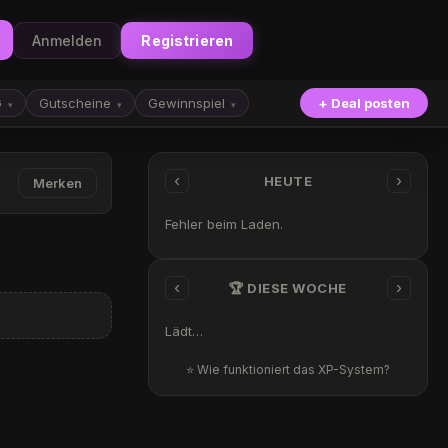
Anmelden
Registrieren
G
Gutscheine
Gewinnspiel
+ Deal posten
▾
▾
▾
‹
›
HEUTE
Merken
Fehler beim Laden.
‹
›
🏆 DIESE WOCHE
Lädt…
⭐ Wie funktioniert das XP-System?