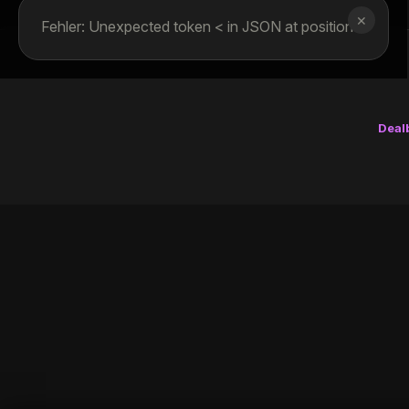
✕
Fehler: Unexpected token < in JSON at position 0
Deal