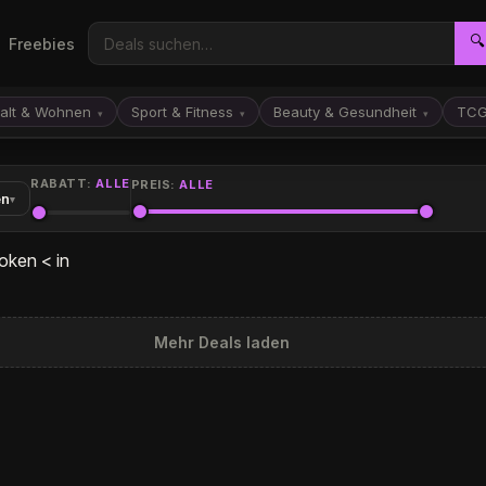
🔍
Freebies
alt & Wohnen
Sport & Fitness
Beauty & Gesundheit
TC
▾
▾
▾
RABATT:
ALLE
PREIS:
ALLE
en
▾
oken < in
Mehr Deals laden