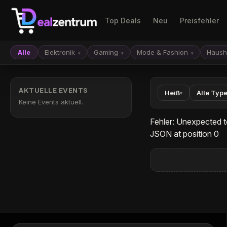
Top Deals
Neu
Preisfehler
Alle
Elektronik
Gaming
Mode & Fashion
Haush
▾
▾
▾
AKTUELLE EVENTS
Heiß
Alle Typ
▾
Keine Events aktuell.
Fehler: Unexpected t
JSON at position 0