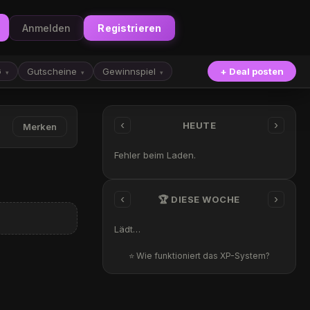
Anmelden
Registrieren
G
Gutscheine
Gewinnspiel
+ Deal posten
▾
▾
▾
‹
›
HEUTE
Merken
Fehler beim Laden.
‹
›
🏆 DIESE WOCHE
Lädt…
⭐ Wie funktioniert das XP-System?