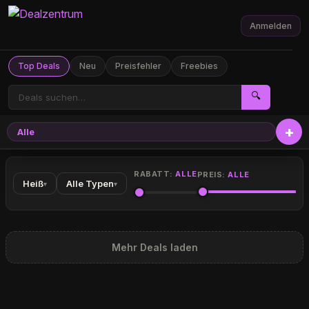
Anmelden
Top Deals
Neu
Preisfehler
Freebies
🔍
Alle
RABATT:
ALLE
PREIS:
ALLE
Heiß
Alle Typen
▾
▾
Mehr Deals laden