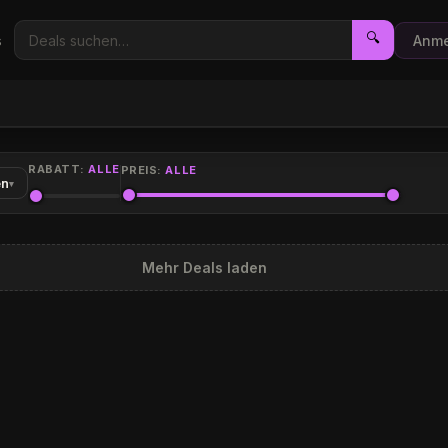
🔍
s
Anme
RABATT:
ALLE
PREIS:
ALLE
en
▾
Mehr Deals laden