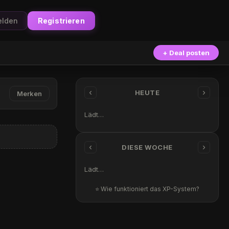
lden
Registrieren
+ Deal posten
‹
›
HEUTE
Merken
Lädt…
‹
›
DIESE WOCHE
Lädt…
⭐ Wie funktioniert das XP-System?