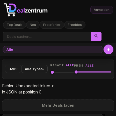
Anmelden
Top Deals
Neu
Preisfehler
Freebies
🔍
Alle
Elekt
RABATT:
ALLE
PREIS:
ALLE
Heiß
Alle Typen
▾
▾
Fehler: Unexpected token <
in JSON at position 0
Mehr Deals laden