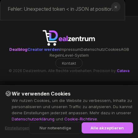
✕
Fehler: Unexpected token < in JSON at position 0
Dealblog
Creator werden
Impressum
Datenschutz
Cookies
AGB
Regeln
Level-System
Kontakt
© 2026 Dealzentrum. Alle Rechte vorbehalten. Precision by
Catava
🍪
Wir verwenden Cookies
Wir nutzen Cookies, um die Website zu verbessern, Inhalte zu
personalisieren und unseren Traffic zu analysieren. Du kannst
deine Einstellungen jederzeit anpassen. Mehr dazu in unserer
Datenschutzerklärung
und
Cookie-Richtlinie
.
Nur notwendige
Alle akzeptieren
Einstellungen