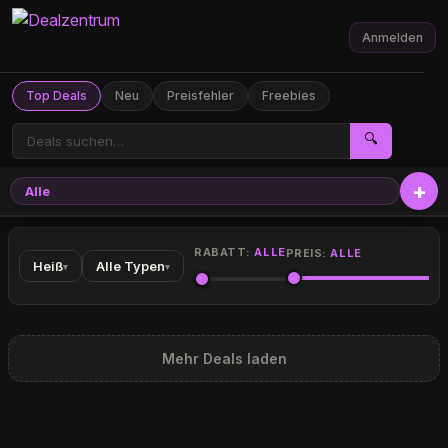
Anmelden
Top Deals
Neu
Preisfehler
Freebies
🔍
Alle
RABATT:
ALLE
PREIS:
ALLE
Heiß
Alle Typen
▾
▾
Mehr Deals laden