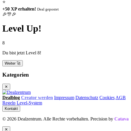
⭐
+50 XP erhalten!
Deal gepostet
🎉🎊🎉
Level Up!
8
Du bist jetzt Level 8!
Weiter 🚀
Kategorien
✕
Dealblog
Creator werden
Impressum
Datenschutz
Cookies
AGB
Regeln
Level-System
Kontakt
© 2026 Dealzentrum. Alle Rechte vorbehalten. Precision by
Catava
✕