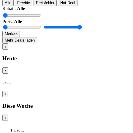
Alle
Freebie
Preisfehler
Hot-Deal
Rabatt:
Alle
Preis:
Alle
Merken
Mehr Deals laden
‹
Heute
›
Lädt…
‹
Diese Woche
›
Lädt…