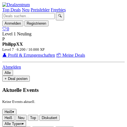
Top Deals
Neu
Preisfehler
Freebies
🔍
Anmelden
Registrieren
🤍
0
Level 1
Neuling
P
PhilippXX
Level 7 · 6.200 / 10.000 XP
👤 Profil & Errungenschaften
📦 Meine Deals
Abmelden
Alle
+ Deal posten
Aktuelle Events
Keine Events aktuell.
Heiß
▾
Heiß
Neu
Top
Diskutiert
Alle Typen
▾