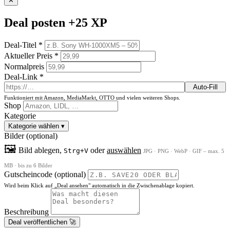
✕
Deal posten
+25 XP
Deal-Titel *
Aktueller Preis *
Normalpreis
Deal-Link *
Auto-Fill
Funktioniert mit Amazon, MediaMarkt, OTTO und vielen weiteren Shops.
Shop
Kategorie
Kategorie wählen
▾
Bilder (optional)
🖼
Bild ablegen,
oder
auswählen
Strg+V
JPG · PNG · WebP · GIF – max. 5
MB · bis zu 6 Bilder
Gutscheincode (optional)
Wird beim Klick auf „Deal ansehen" automatisch in die Zwischenablage kopiert.
Beschreibung
Deal veröffentlichen 🚀