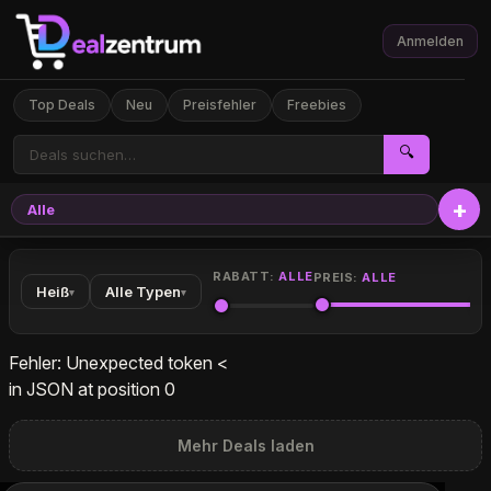
Anmelden
Top Deals
Neu
Preisfehler
Freebies
🔍
Alle
Elekt
RABATT:
ALLE
PREIS:
ALLE
Heiß
Alle Typen
▾
▾
Fehler: Unexpected token <
in JSON at position 0
Mehr Deals laden