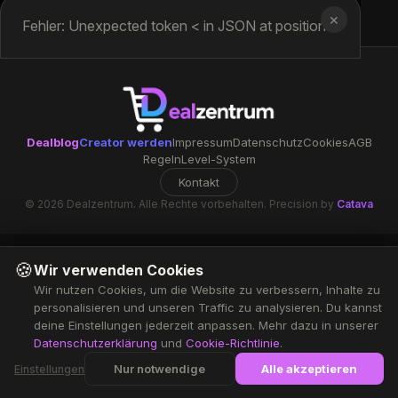
✕
Fehler: Unexpected token < in JSON at position 0
Dealblog
Creator werden
Impressum
Datenschutz
Cookies
AGB
Regeln
Level-System
Kontakt
© 2026 Dealzentrum. Alle Rechte vorbehalten. Precision by
Catava
🍪
Wir verwenden Cookies
Wir nutzen Cookies, um die Website zu verbessern, Inhalte zu
personalisieren und unseren Traffic zu analysieren. Du kannst
deine Einstellungen jederzeit anpassen. Mehr dazu in unserer
Datenschutzerklärung
und
Cookie-Richtlinie
.
Nur notwendige
Alle akzeptieren
Einstellungen