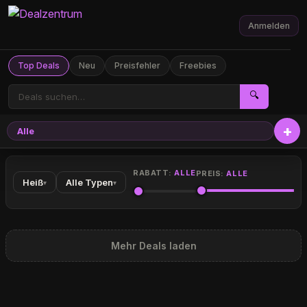
Anmelden
Top Deals
Neu
Preisfehler
Freebies
🔍
Alle
RABATT:
ALLE
PREIS:
ALLE
Heiß
Alle Typen
▾
▾
Mehr Deals laden