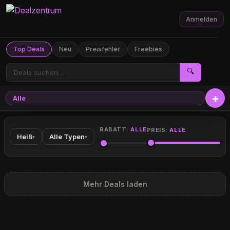
Anmelden
Top Deals
Neu
Preisfehler
Freebies
🔍
Alle
RABATT:
ALLE
PREIS:
ALLE
Heiß
Alle Typen
▾
▾
Mehr Deals laden