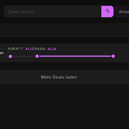
🔍
s
Anme
RABATT:
ALLE
PREIS:
ALLE
en
▾
Mehr Deals laden