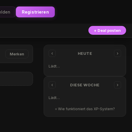
lden
Registrieren
+ Deal posten
‹
›
HEUTE
Merken
Lädt…
‹
›
DIESE WOCHE
Lädt…
⭐ Wie funktioniert das XP-System?