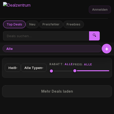
Anmelden
Top Deals
Neu
Preisfehler
Freebies
🔍
Alle
RABATT:
ALLE
PREIS:
ALLE
Heiß
Alle Typen
▾
▾
Mehr Deals laden