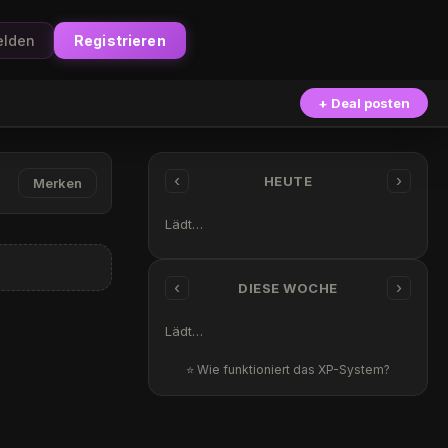
lden
Registrieren
+ Deal posten
‹
›
HEUTE
Merken
Lädt…
‹
›
DIESE WOCHE
Lädt…
⭐ Wie funktioniert das XP-System?