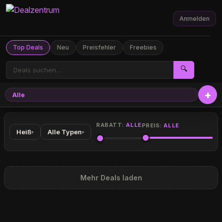
Anmelden
Top Deals
Neu
Preisfehler
Freebies
🔍
Alle
RABATT:
ALLE
PREIS:
ALLE
Heiß
Alle Typen
▾
▾
Mehr Deals laden