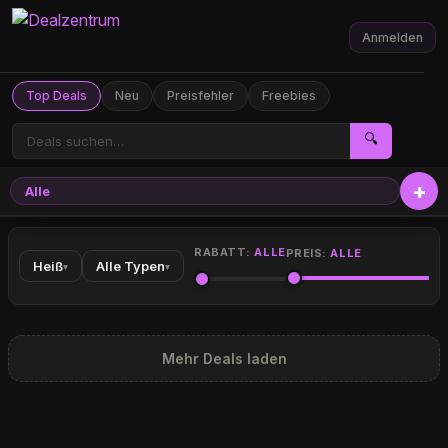
Anmelden
Top Deals
Neu
Preisfehler
Freebies
🔍
Alle
RABATT:
ALLE
PREIS:
ALLE
Heiß
Alle Typen
▾
▾
Mehr Deals laden