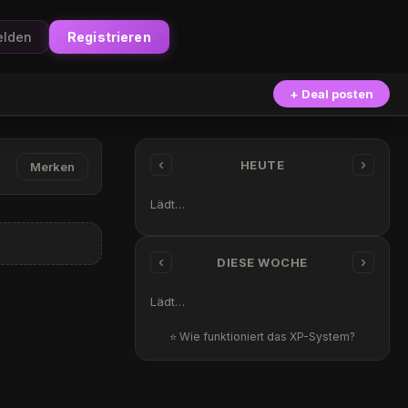
lden
Registrieren
+ Deal posten
‹
›
HEUTE
Merken
Lädt…
‹
›
DIESE WOCHE
Lädt…
⭐ Wie funktioniert das XP-System?