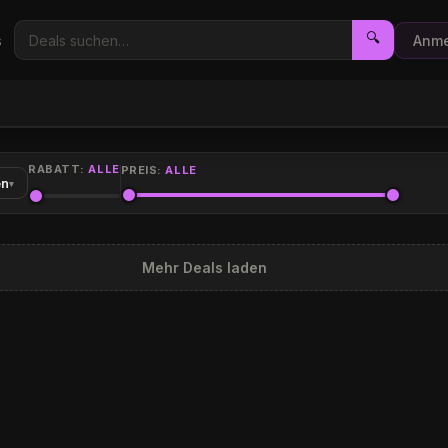
🔍
s
Anme
RABATT:
ALLE
PREIS:
ALLE
en
▾
Mehr Deals laden