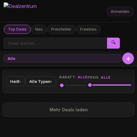
Anmelden
Top Deals
Neu
Preisfehler
Freebies
🔍
Alle
RABATT:
ALLE
PREIS:
ALLE
Heiß
Alle Typen
▾
▾
Mehr Deals laden