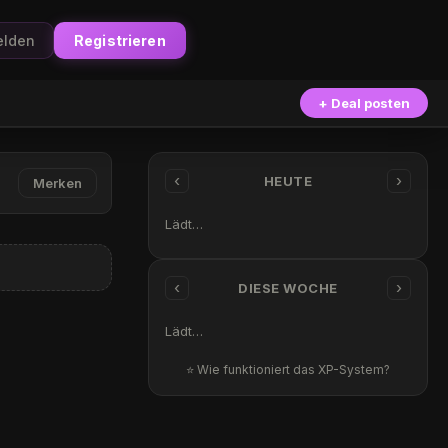
lden
Registrieren
+ Deal posten
‹
›
HEUTE
Merken
Lädt…
‹
›
DIESE WOCHE
Lädt…
⭐ Wie funktioniert das XP-System?