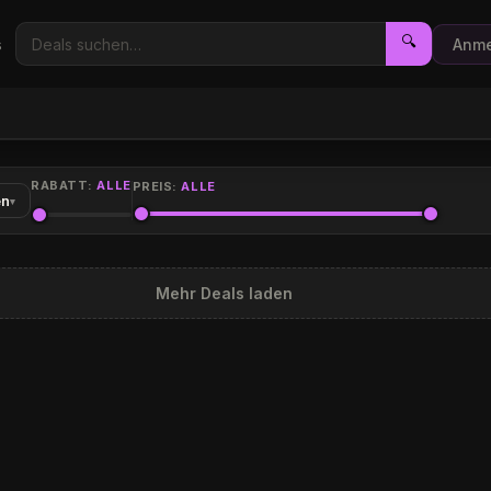
🔍
s
Anme
RABATT:
ALLE
PREIS:
ALLE
en
▾
Mehr Deals laden