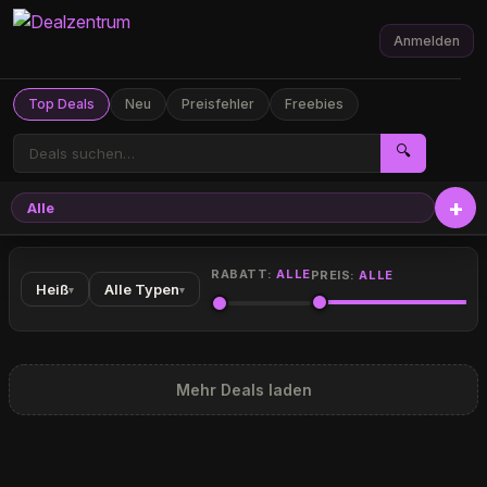
Anmelden
Top Deals
Neu
Preisfehler
Freebies
🔍
Alle
RABATT:
ALLE
PREIS:
ALLE
Heiß
Alle Typen
▾
▾
Mehr Deals laden