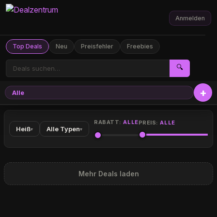
Anmelden
Top Deals
Neu
Preisfehler
Freebies
🔍
Alle
RABATT:
ALLE
PREIS:
ALLE
Heiß
Alle Typen
▾
▾
Mehr Deals laden