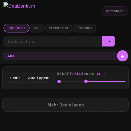
Anmelden
Top Deals
Neu
Preisfehler
Freebies
🔍
Alle
RABATT:
ALLE
PREIS:
ALLE
Heiß
Alle Typen
▾
▾
Mehr Deals laden