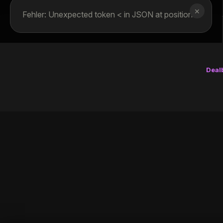
✕
Fehler: Unexpected token < in JSON at position 0
Deal