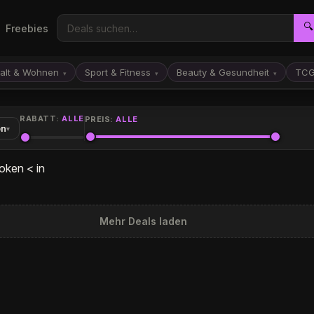
🔍
Freebies
alt & Wohnen
Sport & Fitness
Beauty & Gesundheit
TC
▾
▾
▾
RABATT:
ALLE
PREIS:
ALLE
en
▾
oken < in
Mehr Deals laden