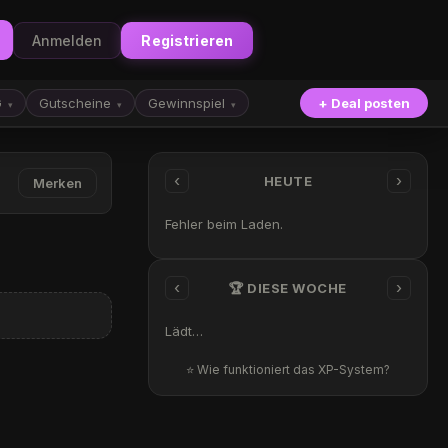
Anmelden
Registrieren
G
Gutscheine
Gewinnspiel
+ Deal posten
▾
▾
▾
‹
›
HEUTE
Merken
Fehler beim Laden.
‹
›
🏆 DIESE WOCHE
Lädt…
⭐ Wie funktioniert das XP-System?