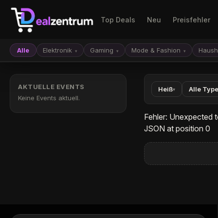
Top Deals
Neu
Preisfehler
Alle
Elektronik
Gaming
Mode & Fashion
Haush
▾
▾
▾
AKTUELLE EVENTS
Heiß
Alle Typ
▾
Keine Events aktuell.
Fehler: Unexpected t
JSON at position 0