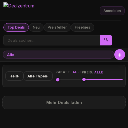
Anmelden
Top Deals
Neu
Preisfehler
Freebies
🔍
Alle
RABATT:
ALLE
PREIS:
ALLE
Heiß
Alle Typen
▾
▾
Mehr Deals laden