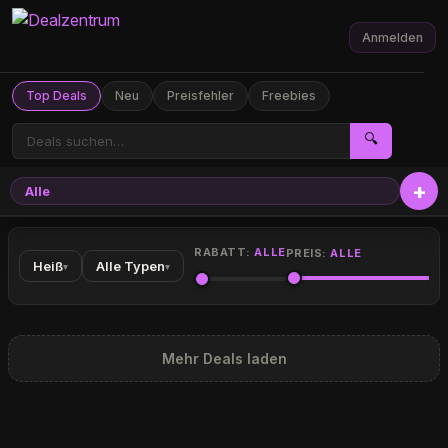
Anmelden
Top Deals
Neu
Preisfehler
Freebies
🔍
Alle
RABATT:
ALLE
PREIS:
ALLE
Heiß
Alle Typen
▾
▾
Mehr Deals laden