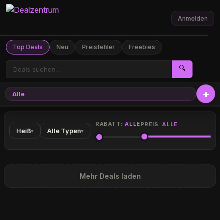
Anmelden
Top Deals
Neu
Preisfehler
Freebies
🔍
Alle
RABATT:
ALLE
PREIS:
ALLE
Heiß
Alle Typen
▾
▾
Mehr Deals laden