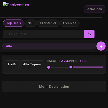
Anmelden
Top Deals
Neu
Preisfehler
Freebies
🔍
Alle
RABATT:
ALLE
PREIS:
ALLE
Heiß
Alle Typen
▾
▾
Mehr Deals laden