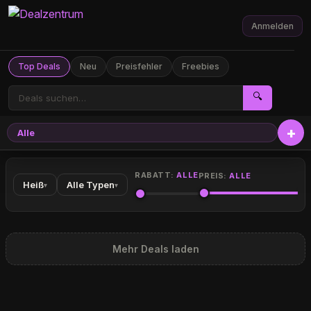
Anmelden
Top Deals
Neu
Preisfehler
Freebies
🔍
Alle
RABATT:
ALLE
PREIS:
ALLE
Heiß
Alle Typen
▾
▾
Mehr Deals laden