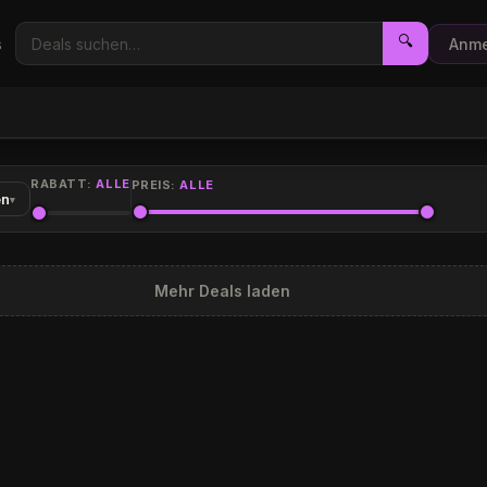
🔍
s
Anme
RABATT:
ALLE
PREIS:
ALLE
en
▾
Mehr Deals laden