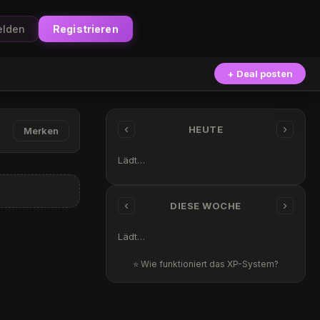
lden
Registrieren
+ Deal posten
‹
›
HEUTE
Merken
Lädt…
‹
›
DIESE WOCHE
Lädt…
⭐ Wie funktioniert das XP-System?