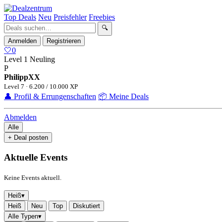
Top Deals
Neu
Preisfehler
Freebies
🔍
Anmelden
Registrieren
🤍
0
Level 1
Neuling
P
PhilippXX
Level 7 · 6.200 / 10.000 XP
👤 Profil & Errungenschaften
📦 Meine Deals
Abmelden
Alle
+ Deal posten
Aktuelle Events
Keine Events aktuell.
Heiß
▾
Heiß
Neu
Top
Diskutiert
Alle Typen
▾