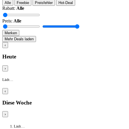
Alle
Freebie
Preisfehler
Hot-Deal
Rabatt:
Alle
Preis:
Alle
Merken
Mehr Deals laden
‹
Heute
›
Lädt…
‹
Diese Woche
›
Lädt…