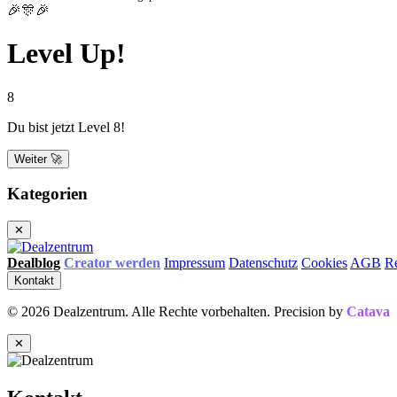
🎉🎊🎉
Level Up!
8
Du bist jetzt Level 8!
Weiter 🚀
Kategorien
✕
Dealblog
Creator werden
Impressum
Datenschutz
Cookies
AGB
R
Kontakt
© 2026 Dealzentrum. Alle Rechte vorbehalten. Precision by
Catava
✕