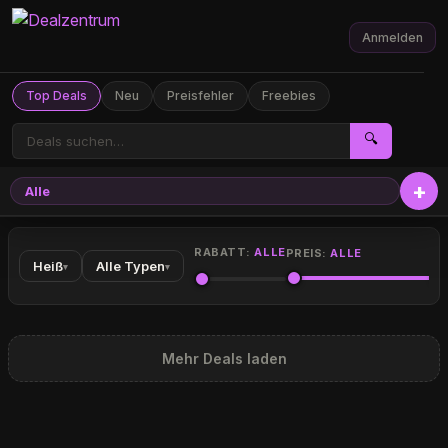
Anmelden
Top Deals
Neu
Preisfehler
Freebies
🔍
Alle
RABATT:
ALLE
PREIS:
ALLE
Heiß
Alle Typen
▾
▾
Mehr Deals laden