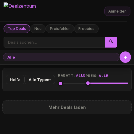
Anmelden
Top Deals
Neu
Preisfehler
Freebies
🔍
Alle
RABATT:
ALLE
PREIS:
ALLE
Heiß
Alle Typen
▾
▾
Mehr Deals laden