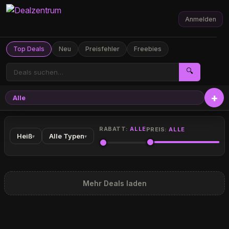
Anmelden
Top Deals
Neu
Preisfehler
Freebies
🔍
Alle
RABATT:
ALLE
PREIS:
ALLE
Heiß
Alle Typen
▾
▾
Mehr Deals laden