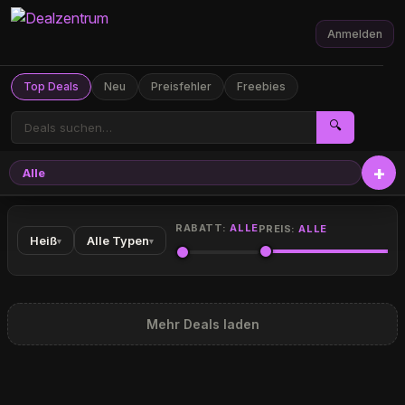
Anmelden
Top Deals
Neu
Preisfehler
Freebies
🔍
Alle
RABATT:
ALLE
PREIS:
ALLE
Heiß
Alle Typen
▾
▾
Mehr Deals laden