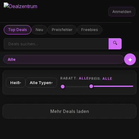
Anmelden
Top Deals
Neu
Preisfehler
Freebies
🔍
Alle
RABATT:
ALLE
PREIS:
ALLE
Heiß
Alle Typen
▾
▾
Mehr Deals laden