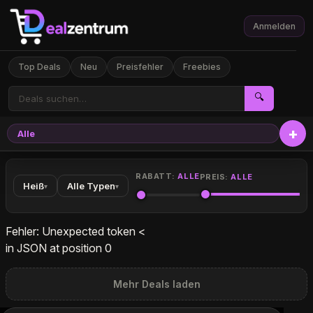
Anmelden
Top Deals
Neu
Preisfehler
Freebies
🔍
Alle
Elekt
RABATT:
ALLE
PREIS:
ALLE
Heiß
Alle Typen
▾
▾
Fehler: Unexpected token <
in JSON at position 0
Mehr Deals laden