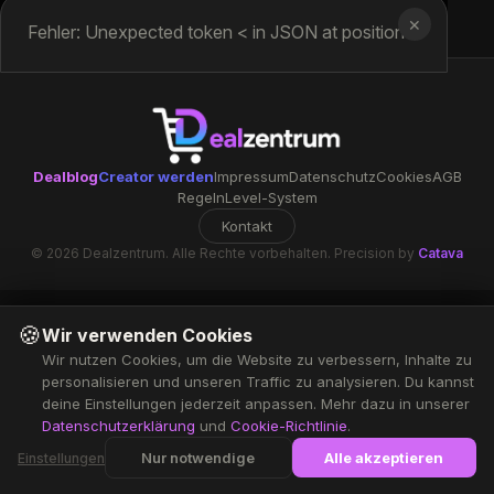
✕
Fehler: Unexpected token < in JSON at position 0
Dealblog
Creator werden
Impressum
Datenschutz
Cookies
AGB
Regeln
Level-System
Kontakt
© 2026 Dealzentrum. Alle Rechte vorbehalten. Precision by
Catava
🍪
Wir verwenden Cookies
Wir nutzen Cookies, um die Website zu verbessern, Inhalte zu
personalisieren und unseren Traffic zu analysieren. Du kannst
deine Einstellungen jederzeit anpassen. Mehr dazu in unserer
Datenschutzerklärung
und
Cookie-Richtlinie
.
Nur notwendige
Alle akzeptieren
Einstellungen