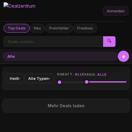
Anmelden
Top Deals
Neu
Preisfehler
Freebies
🔍
Alle
RABATT:
ALLE
PREIS:
ALLE
Heiß
Alle Typen
▾
▾
Mehr Deals laden