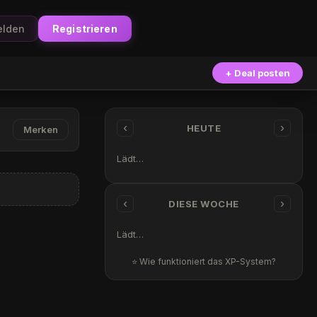
lden
Registrieren
+ Deal posten
‹
›
HEUTE
Merken
Lädt…
‹
›
DIESE WOCHE
Lädt…
⭐ Wie funktioniert das XP-System?