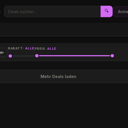
🔍
s
Anme
RABATT:
ALLE
PREIS:
ALLE
en
▾
Mehr Deals laden