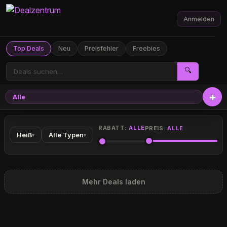
Anmelden
Top Deals
Neu
Preisfehler
Freebies
🔍
Alle
RABATT:
ALLE
PREIS:
ALLE
Heiß
Alle Typen
▾
▾
Mehr Deals laden